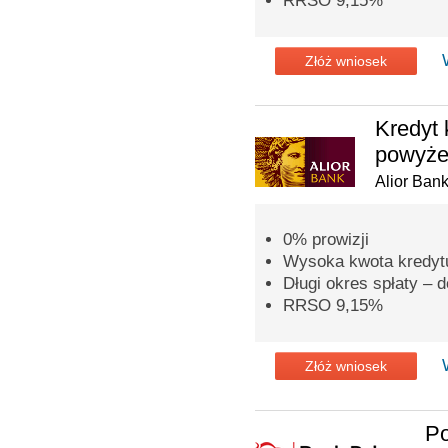
RRSO 9,15%
Złóż wniosek
Kredyt 
powyżej
Alior Ban
0% prowizji
Wysoka kwota kredytu
Długi okres spłaty – d
RRSO 9,15%
Złóż wniosek
Po