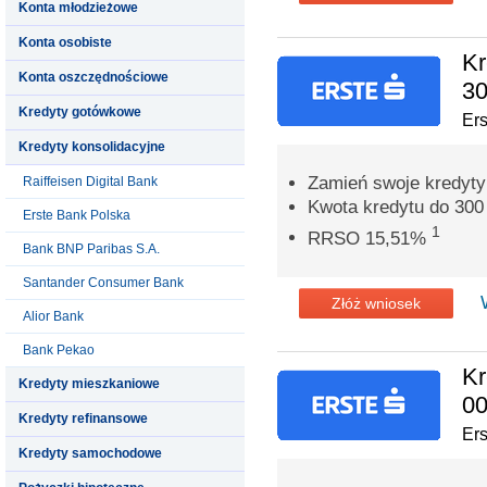
Konta młodzieżowe
Konta osobiste
Kr
Konta oszczędnościowe
30
Kredyty gotówkowe
Er
Kredyty konsolidacyjne
Zamień swoje kredyty
Raiffeisen Digital Bank
Kwota kredytu do 300 
Erste Bank Polska
1
RRSO 15,51%
Bank BNP Paribas S.A.
Santander Consumer Bank
Złóż wniosek
Alior Bank
Bank Pekao
Kr
Kredyty mieszkaniowe
00
Kredyty refinansowe
Er
Kredyty samochodowe