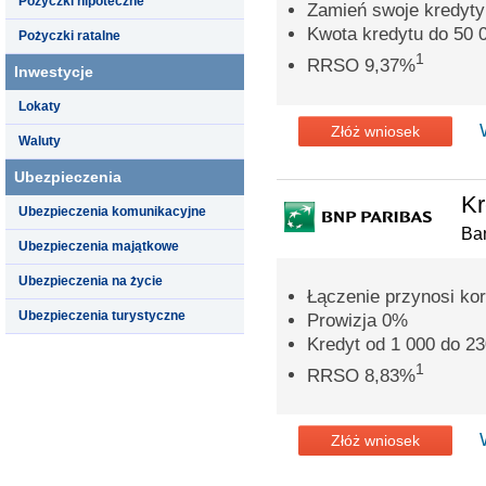
Pożyczki hipoteczne
Zamień swoje kredyty
Kwota kredytu do 50 0
Pożyczki ratalne
1
RRSO 9,37%
Inwestycje
Lokaty
Złóż wniosek
Waluty
Ubezpieczenia
Kr
Ubezpieczenia komunikacyjne
Ba
Ubezpieczenia majątkowe
Ubezpieczenia na życie
Łączenie przynosi ko
Ubezpieczenia turystyczne
Prowizja 0%
Kredyt od 1 000 do 23
1
RRSO 8,83%
Złóż wniosek