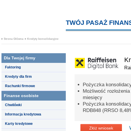
TWÓJ PASAŻ FINA
Strona Główna
Kredyty konsolidacyjne
Dla Twojej firmy
Kr
Faktoring
Rai
Kredyty dla firm
Pożyczka konsolidacy
Rachunki firmowe
Możliwość rozłożenia
Finanse osobiste
miesięcy
Pożyczka konsolidac
Chwilówki
RDB848 (RRSO 8,48
Informacja kredytowa
Karty kredytowe
Złóż wniosek