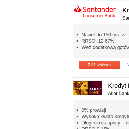
Kr
Sa
Nawet do 150 tys. zł
RRSO: 12,67%
Weź dodatkową gotówkę
Złóż wniosek
Kredyt 
Alior Ban
0% prowizji
Wysoka kwota kredytu
Długi okres spłaty – d